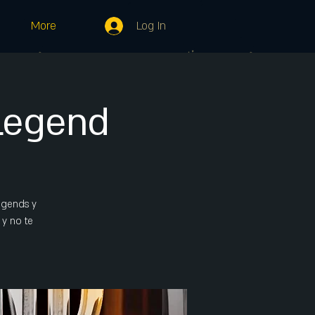
Log In
More
 Legend
Legends y
 y no te