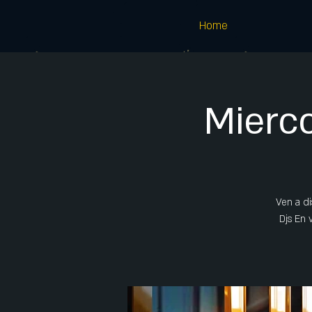
Home
Mierco
Ven a di
Djs En 